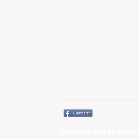
Compartir
Schedule call on Calend