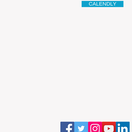
CALENDLY
Email
antonio.infinitesolutions@
Address
Rua Ibérico Nogueira Lote 5
Urbanização Cidade Nova - 
4930-648 Valença
Telefone: 00351 927 035 15