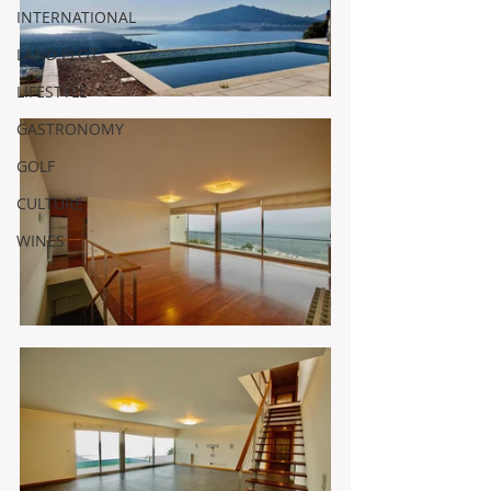
INTERNATIONAL
LAND PLOT
LIFESTYLE
GASTRONOMY
GOLF
CULTURE
WINES