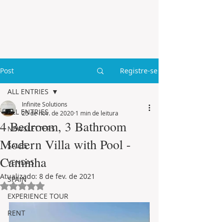
Post
Registre-se
ALL ENTRIES
Infinite Solutions
ALL ENTRIES
25 de nov. de 2020
1 min de leitura
4 Bedroom, 3 Bathroom
NEWSLETTERS
Modern Villa with Pool -
SALES
Caminha
VENDAS
Atualizado:
8 de fev. de 2021
SPAIN
Avaliado com NaN de 5 estrelas.
EXPERIENCE TOUR
RENT