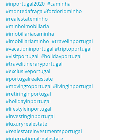
#inportugal2020
#caminha
#montedafraga
#fozdoriominho
#realestateminho
#minhoimobiliaria
#imobiliariacaminha
#imobiliariaminho
#travelinportugal
#vacationinportugal
#triptoportugal
#visitportugal
#holidayportugal
#travelitineraryportugal
#exclusiveportugal
#portugalrealestate
#movingtoportugal
#livinginportugal
#retiringinportugal
#holidayinportugal
#lifestyleinportugal
#investinginportugal
#luxuryrealestate
#realestateinvestmentsportugal
#internationalrealestate