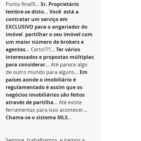
Ponto final!!!… 
Sr. Proprietário 
lembre-se disto
… 
Você  está a 
contratar um serviço em 
EXCLUSIVO para o angariador do 
imóvel  partilhar o seu imóvel com 
um maior número de brokers e 
agentes
… Certo???… 
Ter vários 
interessados e propostas múltiplas 
para considerar
… Até parece algo 
de outro mundo para alguns… 
Em 
países aonde o imobiliário é 
regulamentado é assim que os 
negócios imobiliários são feitos 
através de partilha
… Até existe 
ferramentas para isso acontecer… 
Chama-se o sistema MLS
… 
Sempre  trabalhamos, e iremos a 