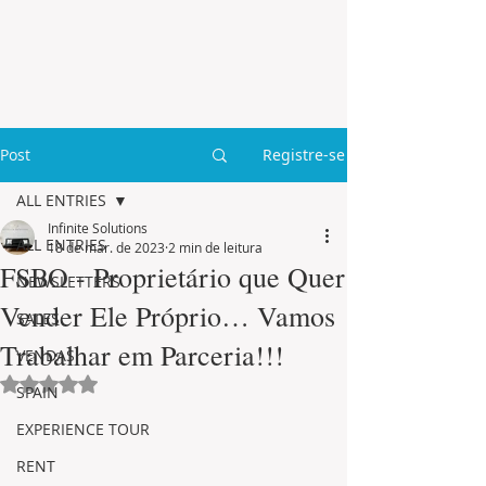
Post
Registre-se
ALL ENTRIES
Infinite Solutions
ALL ENTRIES
18 de mar. de 2023
2 min de leitura
FSBO - Proprietário que Quer
NEWSLETTERS
Vender Ele Próprio… Vamos
SALES
Trabalhar em Parceria!!!
VENDAS
Avaliado com NaN de 5 estrelas.
SPAIN
EXPERIENCE TOUR
RENT