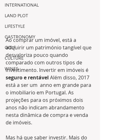
INTERNATIONAL
LAND PLOT
LIFESTYLE
GASTRONOMY
Ao comprar um imóvel, está a 
adquirir um património tangível que 
GOLF
desvaloriza pouco quando 
CULTURE
comparado com outros tipos de 
WINES
investimento. Invertir em imóveis é 
seguro e rentável
 Além disso, 2017 
está a ser um  anno em grande para 
o imobiliario em Portugal. As 
projeções para os próximos dois 
anos não indicam abrandamento 
nesta dinâmica de compra e venda 
de imóveis.
Mas há que saber investir. Mais do 