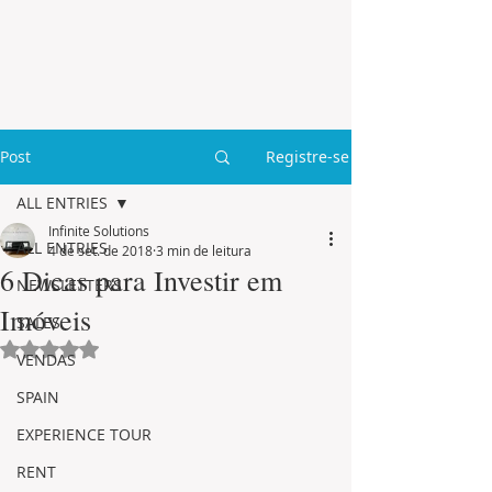
Post
Registre-se
ALL ENTRIES
Infinite Solutions
ALL ENTRIES
4 de set. de 2018
3 min de leitura
6 Dicas para Investir em
NEWSLETTERS
Imóveis
SALES
Avaliado com NaN de 5 estrelas.
VENDAS
SPAIN
EXPERIENCE TOUR
RENT