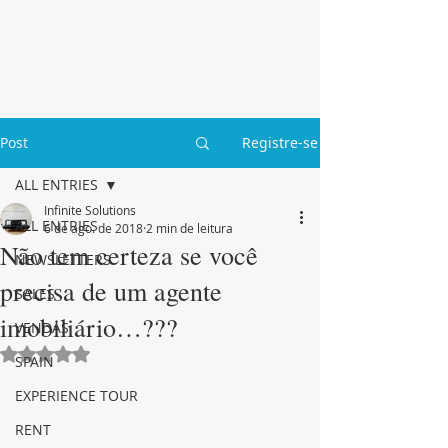
Post
Registre-se
ALL ENTRIES
Infinite Solutions
ALL ENTRIES
6 de ago. de 2018
2 min de leitura
Não tem certeza se você
NEWSLETTERS
precisa de um agente
SALES
imobiliário…???
VENDAS
Avaliado com NaN de 5 estrelas.
SPAIN
EXPERIENCE TOUR
RENT