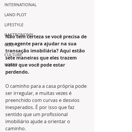
INTERNATIONAL
LAND PLOT
LIFESTYLE
GASTRONOMY
Não tem certeza se você precisa de 
um agente para ajudar na sua 
GOLF
transação imobiliária? Aqui estão 
CULTURE
sete maneiras que eles trazem 
valor que você pode estar 
WINES
perdendo.
O caminho para a casa própria pode 
ser irregular, e muitas vezes é 
preenchido com curvas e desvios 
inesperados. É por isso que faz 
sentido que um profissional 
imobiliário ajude a orientar o 
caminho.