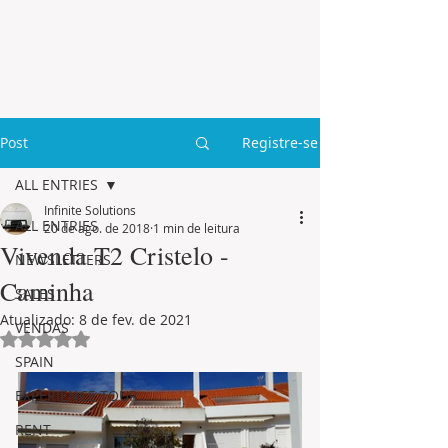
Post
Registre-se
ALL ENTRIES
Infinite Solutions
ALL ENTRIES
20 de ago. de 2018
1 min de leitura
Vivenda T2 Cristelo -
NEWSLETTERS
Caminha
SALES
Atualizado:
8 de fev. de 2021
VENDAS
Avaliado com NaN de 5 estrelas.
SPAIN
EXPERIENCE TOUR
RENT