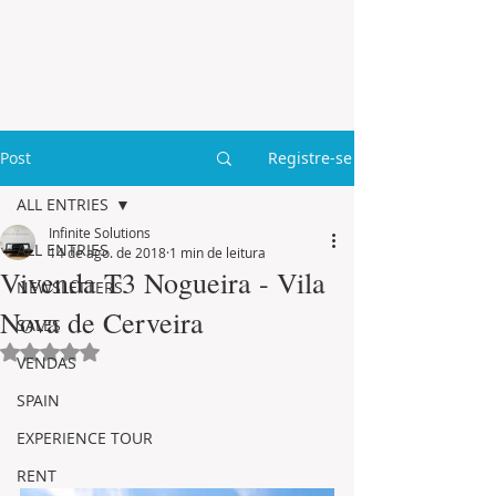
Post
Registre-se
ALL ENTRIES
Infinite Solutions
ALL ENTRIES
14 de ago. de 2018
1 min de leitura
Vivenda T3 Nogueira - Vila
NEWSLETTERS
Nova de Cerveira
SALES
Avaliado com NaN de 5 estrelas.
VENDAS
SPAIN
EXPERIENCE TOUR
RENT