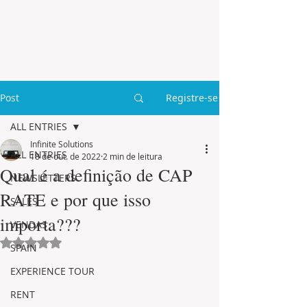
Post
Registre-se
ALL ENTRIES
Infinite Solutions
ALL ENTRIES
18 de out. de 2022
2 min de leitura
Qual é a definição de CAP
NEWSLETTERS
RATE e por que isso
SALES
importa???
VENDAS
Avaliado com NaN de 5 estrelas.
SPAIN
EXPERIENCE TOUR
RENT