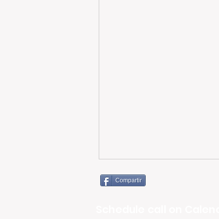
Compartir
Schedule call on Calend