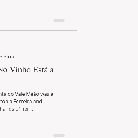
e leitura
 No Vinho Está a
 was a
tónia Ferreira and
hands of her...