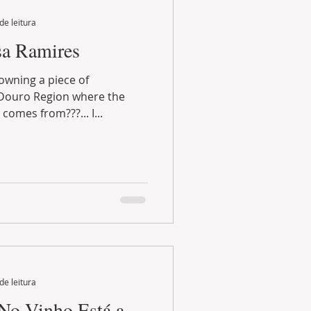
de leitura
sa Ramires
 where the
omes from???... I...
de leitura
 No Vinho Está a