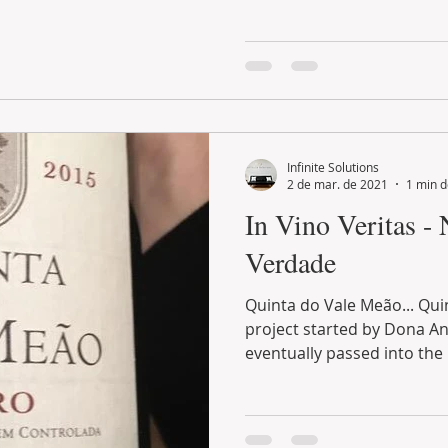
Infinite Solutions
2 de mar. de 2021
1 min d
In Vino Veritas -
Verdade
Quinta do Vale Meão... Quinta do Vale Meão
project started by Dona An
eventually passed into the 