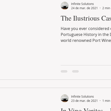
Infinite Solutions
24 de mar. de 2021
2 min 
The Ilustrious Ca
Have you ever considered owning a piece of
Portuguese History in the Douro Region
world renowned Port Wine c
Infinite Solutions
23 de mar. de 2021
1 min 
In Vino Veritas...